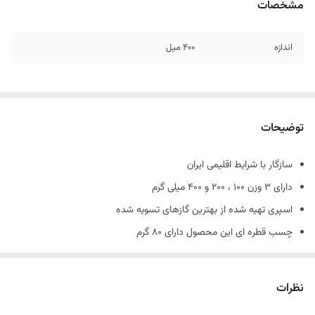
مشخصات
اندازه
۴۰۰ میل
توضیحات
سازگار با شرایط اقلیمی ایران
دارای 3 وزن 100 ، 200 و 400 میلی گرم
اسپری تهیه شده از بهترین گازهای تسویه شده
چسب قطره ای این محصول دارای 80 گرم
18 ماه مدت ماندگاری
6 الی 9 ماه داراي طول عمر بيشتر نسبت به محصولات مشابه
نظرات
نوع يك دو سه ٤٠٠ ميلي – ١٠٠ گرمي
تعداد در بسته
1 عدد
تعداد در