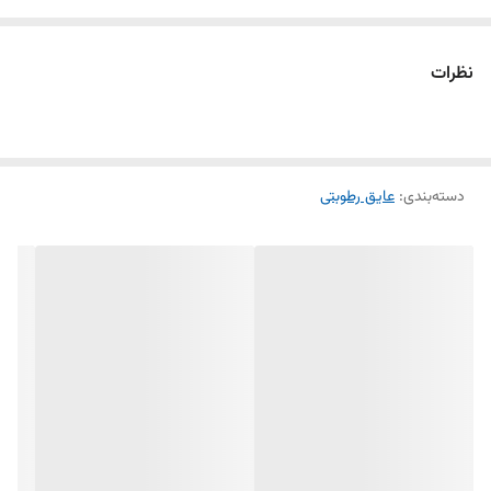
سطوح بتنی قبل از دفن شدن در خاک اجرا میگردد. برای خرید پرایمر قیری پایه
آب می توانید روی بتن کاور حساب باز کنید.
نظرات
این محصول در بسته ی 20 لیتری ارائه می شود.
پس از مصرف، آب آن تبخیر شده و یک لایه مقاوم وقابل انعطاف بوجود می
آورد که در آب حل نمی گردد.پرایمر قیری پایه آب PWB 1400 نوعی عایق
دسته‌بندی
:
عایق رطوبتی
رطوبتی است که نیاز به گـرم کردن ندارد.