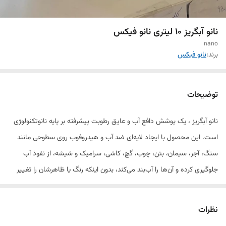
نانو آبگریز 10 لیتری نانو فیکس
nano
برند:
نانو فیکس
توضیحات
نانو آبگریز ، یک پوشش دافع آب و عایق رطوبت پیشرفته بر پایه نانوتکنولوژی
است. این محصول با ایجاد لایه‌ای ضد آب و هیدروفوب روی سطوحی مانند
سنگ، آجر، سیمان، بتن، چوب، گچ، کاشی، سرامیک و شیشه، از نفوذ آب
جلوگیری کرده و آن‌ها را آب‌بند می‌کند، بدون اینکه رنگ یا ظاهرشان را تغییر
دهد. با خاصیت ضد شوره، ضد رسوب، ضد جلبک و ضد لک، و به کمک
ساختارهای نانو و ترکیبات سیلان/سیلوکسان، این پوشش باعث
نظرات
خودپاک‌شوندگی و سهولت در نظافت سطح می‌شود. نانو آبگریز که به صورت