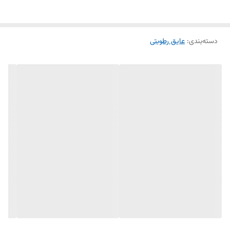
پایه آب عرضه می‌شود و با قلم‌مو، غلطک یا اسپری قابل اجرا است، راه‌حلی
مقرون‌به‌صرفه، سازگار با محیط زیست و ماندگار (مقاوم در برابر اشعه UV)
دسته‌بندی
:
عایق رطوبتی
برای محافظت از نما، پشت بام، استخر، سرویس بهداشتی و بناهای تاریخی
است و با حفظ قابلیت تنفس سطح، جایگزینی کارآمد برای روش‌های سنتی
عایق‌کاری به حساب می‌آید.